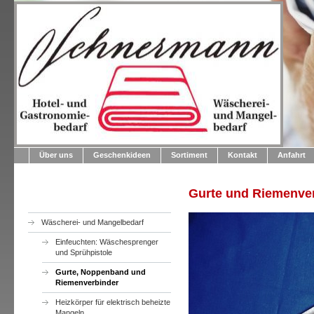
Über uns
Geschenkideen
Sortiment
Kontakt
Anfahrt
Gurte und Riemenve
Wäscherei- und Mangelbedarf
Einfeuchten: Wäschesprenger
und Sprühpistole
Gurte, Noppenband und
Riemenverbinder
Heizkörper für elektrisch beheizte
Mangeln