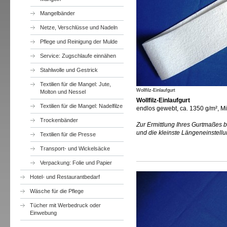
Mangelbänder
Netze, Verschlüsse und Nadeln
Pflege und Reinigung der Mulde
Service: Zugschlaufe einnähen
Stahlwolle und Gestrick
Textilien für die Mangel: Jute,
Wollfilz-Einlaufgurt
Molton und Nessel
Wollfilz-Einlaufgurt
Textilien für die Mangel: Nadelfilze
endlos gewebt, ca. 1350 g/m², M
Trockenbänder
Zur Ermittlung Ihres Gurtmaßes b
und die kleinste Längeneinstell
Textilien für die Presse
Transport- und Wickelsäcke
Verpackung: Folie und Papier
Hotel- und Restaurantbedarf
Wäsche für die Pflege
Tücher mit Werbedruck oder
Einwebung